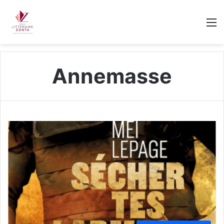
M
Annemasse