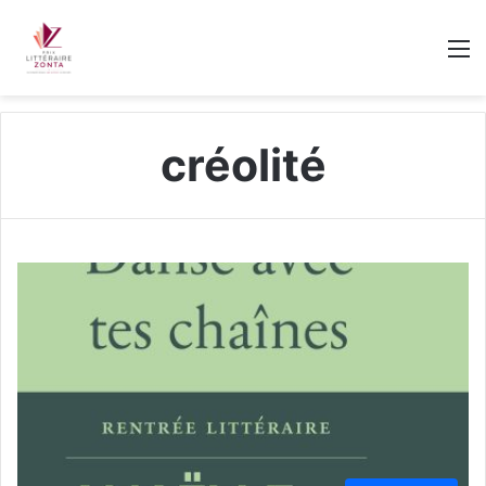
M
créolité